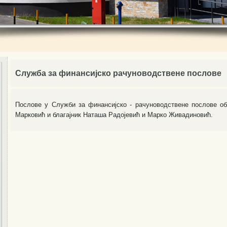
Служба за финансијско рачуноводствене послове
Послове у Служби за финансијско - рачуноводствене послове 
Марковић и благајник Наташа Радојевић и Марко Живадиновић.