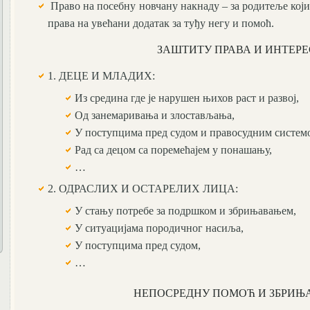
Право на посебну новчану накнаду – за родитеље који 
права на увећани додатак за туђу негу и помоћ.
ЗАШТИТУ ПРАВА И ИНТЕРЕ
1. ДЕЦЕ И МЛАДИХ:
Из средина где је нарушен њихов раст и развој,
Од занемаривања и злостављања,
У поступцима пред судом и правосудним систем
Рад са децом са поремећајем у понашању,
…
2. ОДРАСЛИХ И ОСТАРЕЛИХ ЛИЦА:
У стању потребе за подршком и збрињавањем,
У ситуацијама породичног насиља,
У поступцима пред судом,
…
НЕПОСРЕДНУ ПОМОЋ И ЗБРИЊА