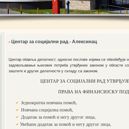
- Центар за социјални рад - Алексинац
Центар обавља делатност, односно послове којима се обезбеђује 
задовољавање њихових потреба утврђених законом у области соц
заштите и других делатности у складу са законом.
ЦЕНТАР ЗА СОЦИЈАЛНИ РАД УТВРЂУЈЕ
ПРАВА НА ФИНАНСИЈСКУ ПОД
Јeднократна новчана помоћ,
Новчана социјална помоћ,
Додатак за помоћ и негу другог лица,
Увећани додатак за помоћ и негу другог лица,