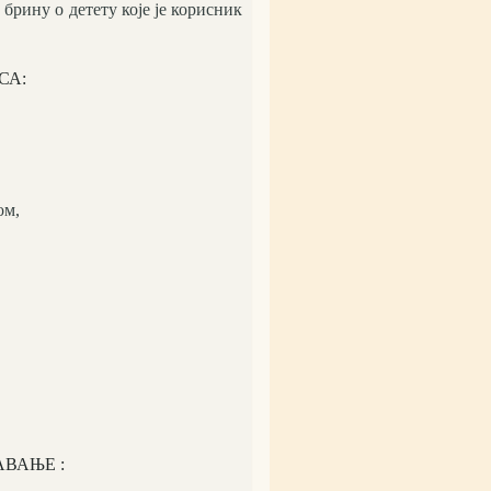
брину о детету које је корисник
СА:
ом,
ВАЊЕ :